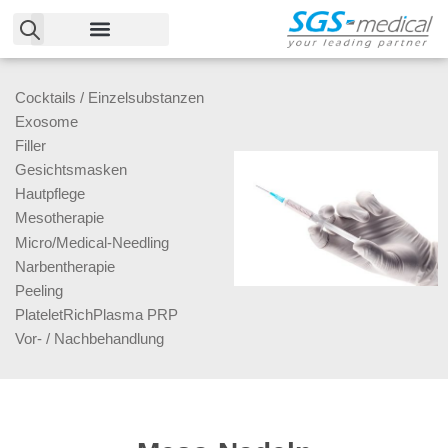
Zum
Inhalt
Cocktails / Einzelsubstanzen
springen
Exosome
Filler
Gesichtsmasken
Hautpflege
Mesotherapie
Micro/Medical-Needling
Narbentherapie
Peeling
PlateletRichPlasma PRP
Vor- / Nachbehandlung